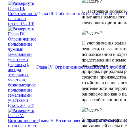
1. Настоящий Кодекс и
Глава III. Собственность на землю (ст.ст. 15 - 
иные акты земельного 
следующих принципах
1) учет значения земл
человека, согласно ко
использованию и охран
представлений о земле
охраняемом в качестве
Глава IV. Ограниченное пользование чужими з
природы, природном ре
средства производства 
хозяйстве и основы ос
деятельности на терри
одновременно как о н
права собственности и
2) приоритет охраны 
Глава V. Возникновение прав на землю (ст.ст.
окружающей среды и ср