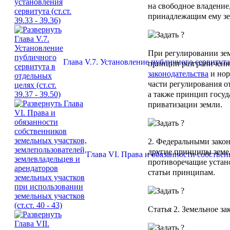
на свободное владение
принадлежащим ему зе
При регулировании зе
Глава V.7. Установление публичного сервитута в
принцип разграничени
законодательства
и нор
части регулирования о
а также принцип госуд
приватизации земли.
2. Федеральными зако
другие принципы земел
Глава VI. Права и обязанности собствен
противоречащие уста
статьи принципам.
Статья 2
. Земельное за