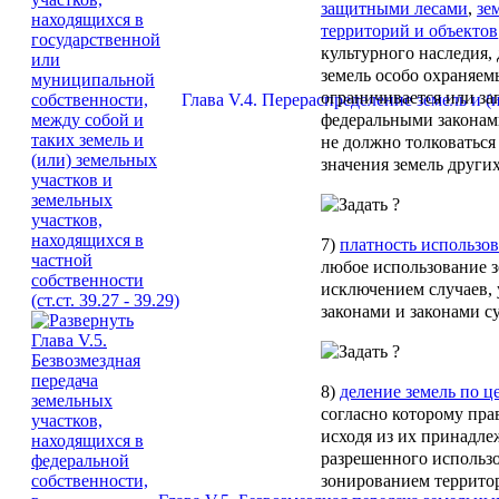
защитными лесами
,
зе
территорий и объектов
культурного наследия,
земель особо охраняем
ограничивается или за
Глава V.4. Перераспределение земель и (
федеральными законам
не должно толковаться
значения земель других
7)
платность использо
любое использование зе
исключением случаев,
законами и законами с
8)
деление земель по 
согласно которому пра
исходя из их принадле
разрешенного использо
зонированием террито