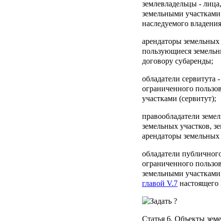
землевладельцы
- лица
земельными участками
наследуемого владения
арендаторы земельных
пользующиеся земельн
договору субаренды;
обладатели сервитута
-
ограниченного пользо
участками (сервитут);
правообладатели земел
земельных участков, з
арендаторы земельных 
обладатели публичног
ограниченного пользо
земельными участками,
главой V.7
настоящего 
Статья 6
. Объекты зе