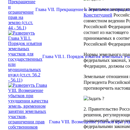
1. Земельное законодат
Глава VII. Прекращение и ограничение прав на з
Конституцией
Российс
совместном ведении Р
Российской Федерации.
состоит из настоящего
принимаемых в соответ
Российской Федерации
Нормы земельного пра
Глава VII.1. Порядок изъятия земельных уча
федеральных законах, 
Федерации, должны соо
Земельные отношения м
Президента Российско
противоречить настоящ
2. Правительство Рос
решения, регулирующи
полномочий, определе
Глава VIII. Возмещение убытков при уху
федеральными законами