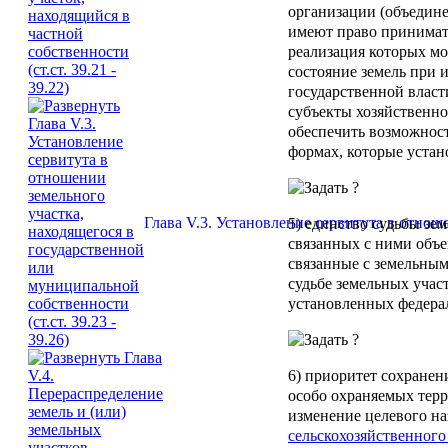
организации (объедин
имеют право принимать
реализация которых мо
состояние земель при 
государственной власт
субъекты хозяйственно
обеспечить возможност
формах, которые устан
Глава V.3. Установление сервитута в отноше
5) единство судьбы зе
связанных с ними объе
связанные с земельны
судьбе земельных учас
установленных федера
6) приоритет сохранен
особо охраняемых терр
изменение целевого н
сельскохозяйственного