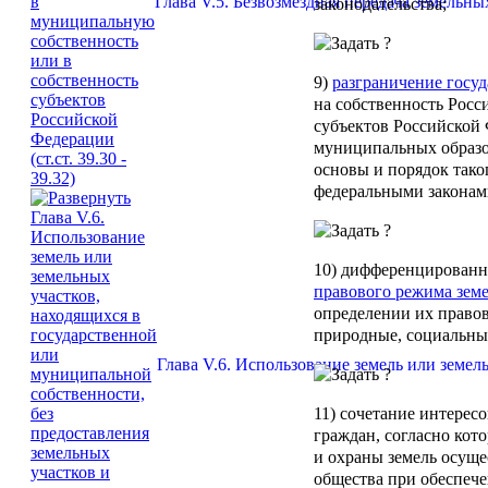
Глава V.5. Безвозмездная передача земельны
законодательства;
9)
разграничение госу
на собственность Росс
субъектов Российской 
муниципальных образо
основы и порядок тако
федеральными законам
10) дифференцированн
правового режима зем
определении их право
природные, социальны
Глава V.6. Использование земель или земел
11) сочетание интерес
граждан, согласно кот
и охраны земель осуще
общества при обеспеч