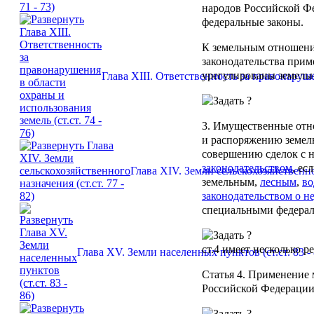
народов Российской Ф
федеральные законы.
К земельным отношени
законодательства прим
урегулированы земель
Глава XIII. Ответственность за правонаруше
3. Имущественные отн
и распоряжению земель
совершению сделок с 
законодательством
, ес
Глава XIV. Земли сельскохозяйственног
земельным,
лесным
,
во
законодательством о н
специальными федерал
ст.4
имеет несколько р
Глава XV. Земли населенных пунктов (ст.ст. 83 - 
Статья 4
. Применение
Российской Федераци