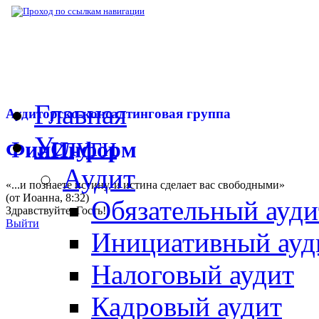
▶
Нормативная база
▶
Нормативные акты
Главная
Аудиторско-консалтинговая группа
Услуги
ФинИнформ
Аудит
«...и познаете истину, и истина сделает вас свободными»
(от Иоанна, 8:32)
Обязательный ауди
Здравствуйте,
Гость
!
Выйти
Инициативный ауд
Налоговый аудит
Кадровый аудит