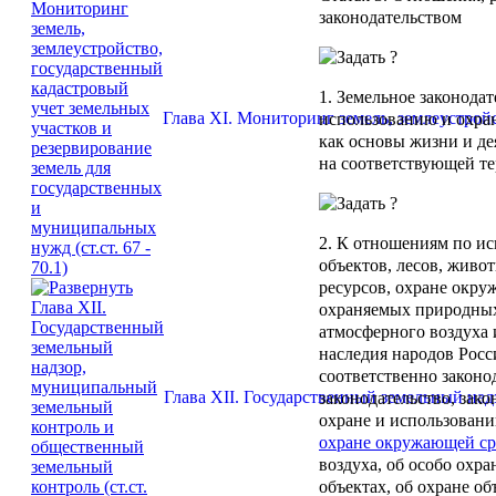
законодательством
1. Земельное законода
Глава XI. Мониторинг земель, землеустройс
использованию и охра
как основы жизни и д
на соответствующей те
2. К отношениям по ис
объектов, лесов, живо
ресурсов, охране окру
охраняемых природных
атмосферного воздуха 
наследия народов Рос
соответственно законо
Глава XII. Государственный земельный над
законодательство, зак
охране и использован
охране окружающей с
воздуха, об особо охр
объектах, об охране об