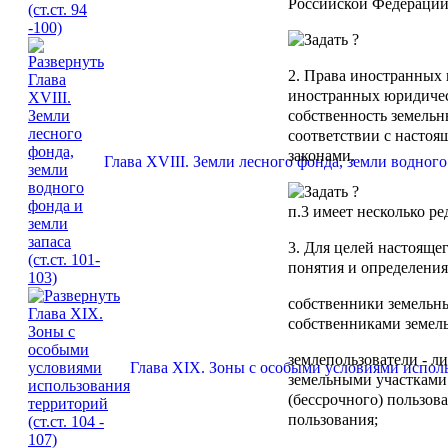
Российской Федерации
2. Права иностранных 
иностранных юридичес
собственность земельн
соответствии с насто
законами.
Глава XVIII. Земли лесного фонда, земли водного 
п.3
имеет несколько ре
3. Для целей настояще
понятия и определения
собственники земельн
собственниками земель
землепользователи
- л
Глава XIX. Зоны с особыми условиями использ
земельными участками
(бессрочного) пользов
пользования;